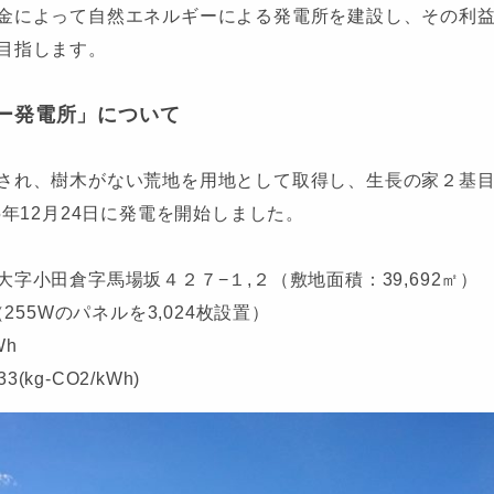
金によって自然エネルギーによる発電所を建設し、その利
目指します。
ー発電所」について
され、樹木がない荒地を用地として取得し、生長の家２基
5年12月24日に発電を開始しました。
字小田倉字馬場坂４２７−１,２（敷地面積：39,692㎡）
255Wのパネルを3,024枚設置）
Wh
(kg-CO2/kWh)