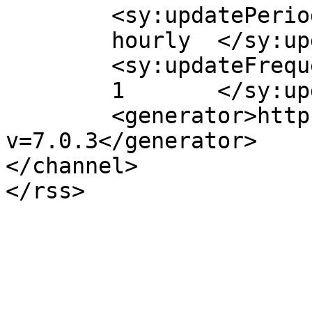
	<sy:updatePeriod>

	hourly	</sy:updatePeriod>

	<sy:updateFrequency>

	1	</sy:updateFrequency>

	<generator>https://wordpress.org/?
v=7.0.3</generator>

</channel>
