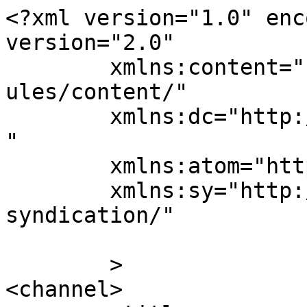
<?xml version="1.0" enc
version="2.0"

	xmlns:content="http://purl.org/rss/1.0/mod
ules/content/"

	xmlns:dc="http://purl.org/dc/elements/1.1/
"

	xmlns:atom="http://www.w3.org/2005/Atom"

	xmlns:sy="http://purl.org/rss/1.0/modules/
syndication/"

	>

<channel>
