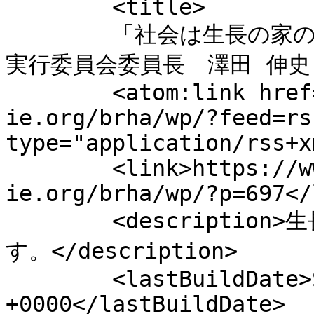
	<title>

	「社会は生長の家の生き方を求めている」／相愛会総轄
実行委員会委員長　澤田 伸史 へのコメン
	<atom:link href="https://www.jp.seicho-no-
ie.org/brha/wp/?feed=rs
type="application/rss+x
	<link>https://www.jp.seicho-no-
ie.org/brha/wp/?p=697</
	<description>生長の家の中高年男性のあつまりで
す。</description>

	<lastBuildDate>Sun, 03 Apr 2016 02:59:50 
+0000</lastBuildDate>
