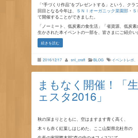
「“手づくり作品”をプレゼントする」という、ク
回目となる今年は、
ＳＮＩオーガニック菜園部
・
Ｓ
て開催することができました。
「ノーミート、低炭素の食生活」「省資源、低炭素
生かされた本イベントの一部を、皆さまにご紹介い
続きを読む
2016/12/17
sni_craft
BLOG
イベントレポ
、
まもなく開催！「
ェスタ2016」
秋の深まりとともに、空はますます青く高く、
木々も赤く紅葉しはじめた、ここ山梨県北杜市の
生長の家国際本部‟森の中のオフィス”にて、