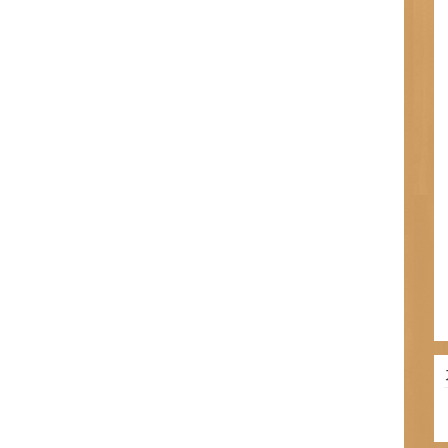
カ
テ
ゴ