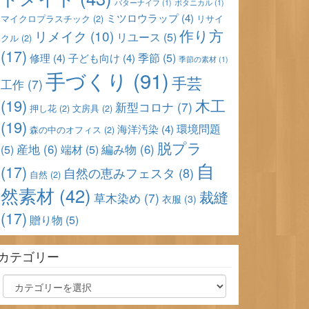
バターナイフ
(1)
ボタニカル
(1)
ミツロウラップ
(4)
マイクロプラスチック
(2)
リサイ
作り方
リメイク
(10)
リユース
(5)
クル
(2)
(17)
季節
(5)
修理
(4)
子ども向け
(4)
季節の素材
(1)
手づくり
(91)
手芸
工作
(7)
(19)
木工
新型コロナ
(7)
押し花
(2)
文房具
(2)
(19)
環境問題
海洋汚染
(4)
森の中のオフィス
(2)
脱プラ
産地
(6)
編み物
(6)
(5)
端材
(5)
自
(17)
自然の恵みフェスタ
(8)
自然
(2)
然素材
(42)
裁縫
草木染め
(7)
衣服
(3)
(17)
贈り物
(5)
カテゴリー