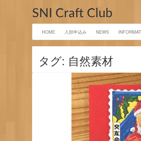
コ
ン
SNI Craft Club
テ
ン
ツ
HOME
入部申込み
NEWS
INFORMAT
へ
ス
キ
ッ
タグ: 自然素材
プ