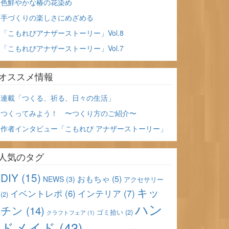
色鮮やかな椿の花染め
手づくりの楽しさにめざめる
「こもれびアナザーストーリー」Vol.8
「こもれびアナザーストーリー」Vol.7
オススメ情報
連載「つくる、祈る、日々の生活」
つくってみよう！ 〜つくり方のご紹介〜
作者インタビュー「こもれび アナザーストーリー」
人気のタグ
DIY
(15)
おもちゃ
(5)
NEWS
(3)
アクセサリー
キッ
インテリア
(7)
イベントレポ
(6)
(2)
ハン
チン
(14)
ゴミ拾い
(2)
クラフトフェア
(1)
ドメイド
(43)