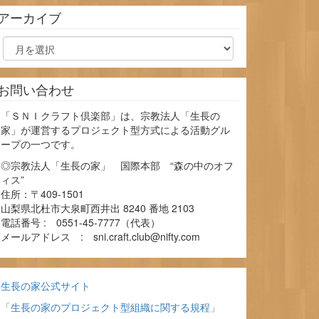
アーカイブ
お問い合わせ
「ＳＮＩクラフト倶楽部」は、宗教法人「生長の
家」が運営するプロジェクト型方式による活動グル
ープの一つです。
◎宗教法人「生長の家」 国際本部 “森の中のオフ
ィス”
住所：〒409-1501
山梨県北杜市大泉町西井出 8240 番地 2103
電話番号 : 0551-45-7777（代表）
メールアドレス : sni.craft.club@nifty.com
生長の家公式サイト
「生長の家のプロジェクト型組織に関する規程」