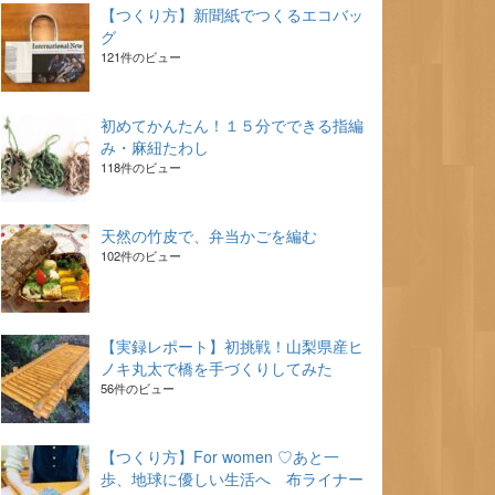
【つくり方】新聞紙でつくるエコバッ
グ
121件のビュー
初めてかんたん！１５分でできる指編
み・麻紐たわし
118件のビュー
天然の竹皮で、弁当かごを編む
102件のビュー
【実録レポート】初挑戦！山梨県産ヒ
ノキ丸太で橋を手づくりしてみた
56件のビュー
【つくり方】For women ♡あと一
歩、地球に優しい生活へ 布ライナー