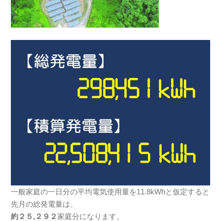
一般家庭の一日分の平均電気使用量を11.8kWhと仮定すると
先月の総発電量は、
約２５,２９２
家庭分になります。