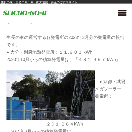
生長の家 自然エネルギー拡大運動 募金のご案内サイト
2023年3月発電量のご報告
2023/05/31
発電量のご報告
生長の家の運営する各発電所の2023年3月分の発電量の報告
です。
● 大分・別府地熱発電所：１１,９８３ kWh
2020年10月からの積算発電量は、「４８１,９９７ kWh」
● 京都・城陽
メガソーラー
発電所：
２０１,２８４kWh
2015年3月からの積算発電量は、