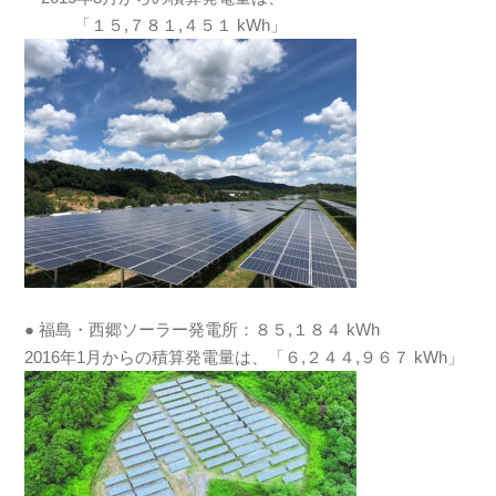
「１５,７８１,４５１ kWh」
● 福島・西郷ソーラー発電所：８５,１８４ kWh
2016年1月からの積算発電量は、「６,２４４,９６７ kWh」