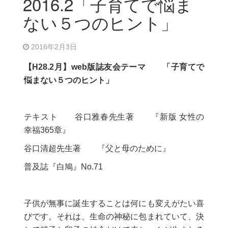
2016.2「子育てで悩ま
ない５つのヒント」
2016年2月3日
【
H28.2
月】
web
版誌友会テーマ 「子育てで
悩まない５つのヒント」
テキスト 谷口雅春先生著 『新版 女性の
幸福365章』
谷口清超先生著 『父と母のために』
普及誌『白鳩』No.71
子供が無事に誕生することは何にも変えがたい喜
びです。それは、生命の神秘に包まれていて、決