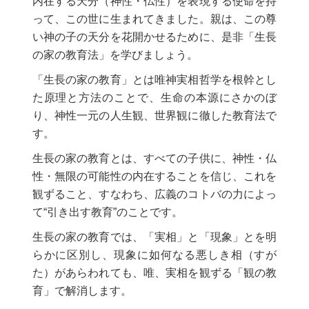
内在する天分（神性・仏性）を表現する使命を持
って、この世に生まれてきました。親は、この尊
い神の子の天分を花開かせるために、是非「生長
の家の教育法」を学びましょう。
「生長の家の教育」とは唯神実相哲学を根幹とし
た原理と方法のことで、生命の本源にさかのぼ
り、神性一元の人生観、世界観に徹した教育法で
す。
生長の家の教育とは、すべての子供に、神性・仏
性・無限の可能性の内在することを信じ、これを
観ずること、すなわち、広義のコトバの力によっ
て“引き出す教育”のことです。
生長の家の教育では、「実相」と「現象」とを明
らかに区別し、現象に如何なる悪しき相（すが
た）があらわれても、唯、実相を観ずる「観の教
育」で解消します。