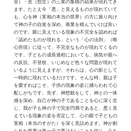
音）・意（想念）の三業の集積の結果が現れてき
ます。たとえ今「悪」と見えるものが現れていて
も、心を神（実相の本当の世界）の方に振り向け
て神の子の自覚を深め、善業を積んでいけば良い
のです。眼に見えている現象の不完全を認めれば
「認めたものが現れる」という「心の法則」（唯
心所現）に従って、不完全なものが現れてくるの
です。子どもの成長過程においても、病気や親へ
の反抗、不登校、いじめなど色々な問題が現れて
いるように見えますが、それらは、心の影として
一時的に現れているだけです。そんな時、親は子
を愛すればこそ、子供の現象の姿に捕らわれて心
配しがちです。先ず、神想観をして、神との一体
感を深め、自己が神の子であることを心に深く念
じ、我が子も神の子で完全円満であると、悪く見
えている現象の姿を否定して、心の眼で子どもの
実相（本当のすがた）を深く見詰めます。神が創
られた世界は善一元で悪はないことを信じ、心を