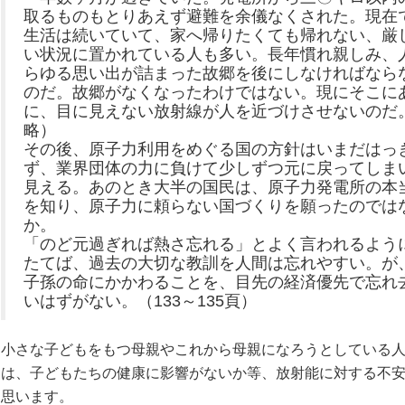
取るものもとりあえず避難を余儀なくされた。現在
生活は続いていて、家へ帰りたくても帰れない、厳
い状況に置かれている人も多い。長年慣れ親しみ、
らゆる思い出が詰まった故郷を後にしなければなら
のだ。故郷がなくなったわけではない。現にそこに
に、目に見えない放射線が人を近づけさせないのだ
略）
その後、原子力利用をめぐる国の方針はいまだはっ
ず、業界団体の力に負けて少しずつ元に戻ってしま
見える。あのとき大半の国民は、原子力発電所の本
を知り、原子力に頼らない国づくりを願ったのでは
か。
「のど元過ぎれば熱さ忘れる」とよく言われるよう
たてば、過去の大切な教訓を人間は忘れやすい。が
子孫の命にかかわることを、目先の経済優先で忘れ
いはずがない。（133～135頁）
小さな子どもをもつ母親やこれから母親になろうとしている
は、子どもたちの健康に影響がないか等、放射能に対する不
思います。