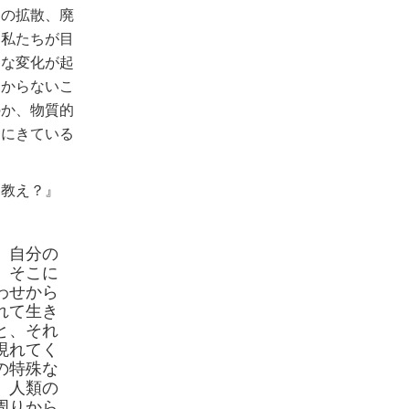
器の拡散、廃
。私たちが目
んな変化が起
わからないこ
のか、物質的
期にきている
な教え？』
、自分の
。そこに
わせから
れて生き
と、それ
現れてく
の特殊な
、人類の
周りから