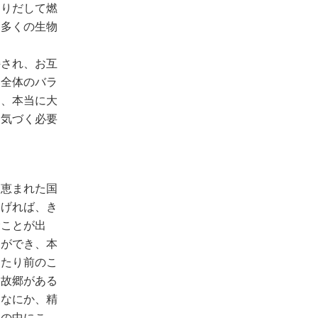
掘りだして燃
、多くの生物
持され、お互
と全体のバラ
に、本当に大
に気づく必要
に恵まれた国
あげれば、き
むことが出
とができ、本
当たり前のこ
。故郷がある
んなにか、精
みの中にこ