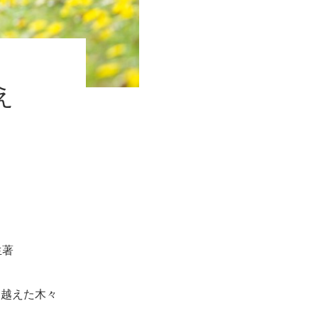
え
生著
り越えた木々