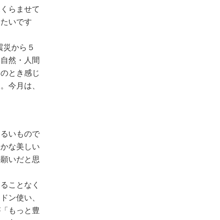
ふくらませて
したいです
震災から５
・自然・人間
そのとき感じ
す。今月は、
。
明るいもので
豊かな美しい
の願いだと思
わることなく
ンドン使い、
が「もっと豊