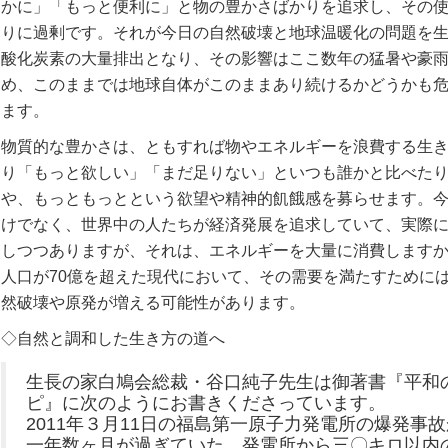
かに」「もっと便利に」と物の豊かさばかりを追求し、その
りに過剰です。それが今日の自然破壊と地球温暖化の問題を
酸化炭素の大量排出となり、その影響はここ数年の猛暑や豪
め、このままでは地球自体がこのままあり続けるかどうかも
ます。
物質的な豊かさは、ともすれば物やエネルギーを浪費する生
り「もっと欲しい」「まだ足りない」といつも誰かと比べた
や、もっともっとという欲望や精神的飢餓感を募らせます。
けでなく、世界中の人たちが経済発展を追求していて、実際
しつつありますが、それは、エネルギーを大量に消費します
人口が70億を超えた現代において、その需要を満たすために
然破壊や原発が増える可能性があります。
◇自然と調和した生き方の道へ
生長の家白鳩会総裁・谷口純子先生は御著書『平和
ピ』に次のようにお書きくださっています。
2011年３月11日の福島第一原子力発電所の爆発事
一年数ヶ月が過ぎていた。発電所から三〇キロ以内