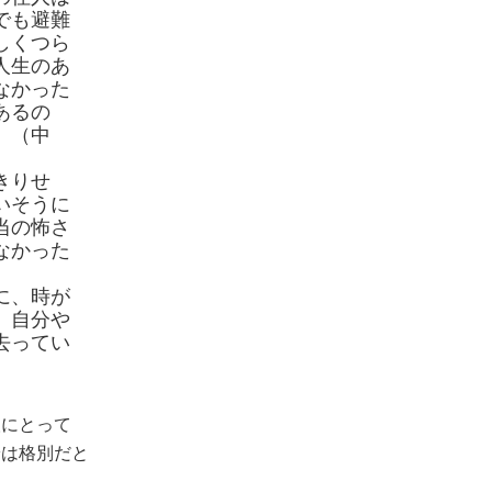
でも避難
しくつら
人生のあ
なかった
あるの
。（中
きりせ
いそうに
当の怖さ
なかった
に、時が
、自分や
去ってい
人にとって
安は格別だと