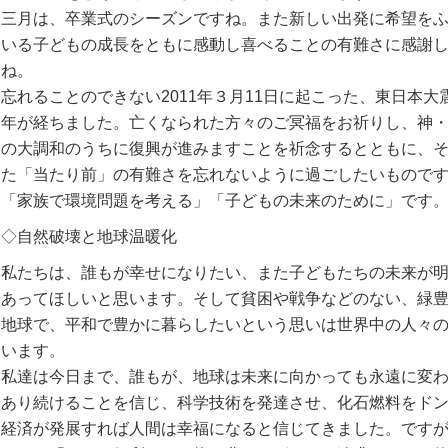
三月は、卒業式のシーズンですね。また新しい出発に希望を
いる子どもの成長をともに感動し喜べることの有難さに感謝
ね。
忘れることのできない2011年３月11日に起こった、東日本大
年が経ちました。亡くなられた方々のご冥福をお祈りし、神
の大調和のうちに復興が進みますことを祈念するとともに、
た「当たり前」の有難さを忘れないように過ごしたいもので
「家族で環境問題を考える」「子どもの未来のために」です
◇自然破壊と地球温暖化
私たちは、誰もが幸せになりたい、また子どもたちの未来が
あってほしいと思います。そして貧困や戦争などのない、緑
地球で、平和で豊かに暮らしたいという思いは世界中の人々
います。
私達は今日まで、誰もが、地球は未来に向かっても永遠に変
あり続けることを信じ、科学技術を発達させ、化石燃料をド
経済が発展すれば人間は幸福になると信じてきました。です