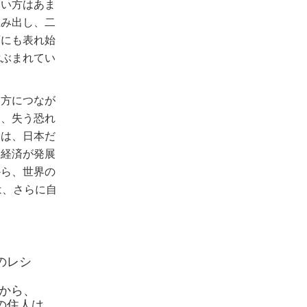
使い方はあま
生み出し、二
雨にも表れ始
危ぶまれてい
き方につなが
り、失う恐れ
今は、日本だ
に経済が発展
から、世界の
は、さらに自
のレシ
故から、
の住人は