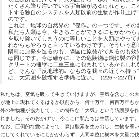
たくさん降り注いでいる宇宙線があるけれども、こ
トする独自のシステムを人類以前の生物が作り上げ
のです。
これは、地球の自然界の〝傑作〟の一つです。その
私たち人類は今、生きることができるにもかかわら
を取り除いてしまうのに等しいことを人類はやって
れからもやろうと言っているわけです。そういう意
隣町に原発を造るのも、隣国に原発ができるのも効
は同じです。今は確かに、その危険物は鋼鉄製の容
クリートの擁壁に二重三重に包まれているかもしれ
ど、そんな〝反地球的〟なものを我々の近くへ持っ
は、大気圏を破壊する準備に近い。（226～227頁）
私たちは、空気を吸って生きていけますが、空気を含むこの
が地上に現れてくるはるか以前から、何十万年、何百万年も
外の生物種が協力して、この特殊な「大気」という防護膜を
れました。そのおかげで、今ここに私たちは生活しています
なお、圧倒的な愛によって、森は酸素を生み出し、生物を養
にしてくれているにもかかわらず、人間本位に樹木を大量に