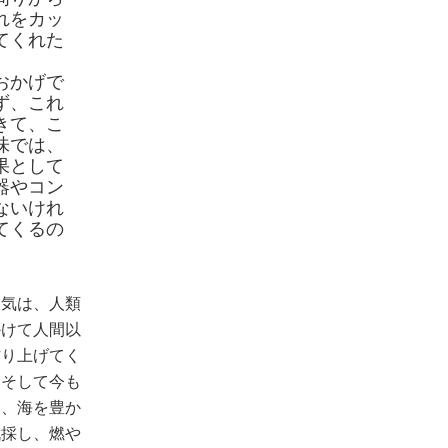
れをカッ
てくれた
おかげで
ず、これ
きて、こ
味では、
果として
器やコン
ないけれ
てくるの
大気は、人類
かけて人間以
作り上げてく
。そして今も
い、海を豊か
伐採し、燃や