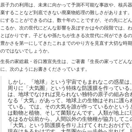
原子力の利用は、未来に向かって予測不可能な事故や、核兵
棄することなど到底できない廃棄物処理の難しさがあります
にすることができるのは、数十年のことですが、その先にど
こるか、次の世代にどんな影響を及ぼすかは今の段階では、
とばかりです。子どもや孫たちが生きる次世代に何ができる
豊かさを第一にしてきたこれまでのやり方を見直す大切な時
のではないでしょうか。
生長の家総裁・谷口雅宣先生は、ご著書『生長の家ってどん
に、次のようにお書きくださっています。
しかし、「地球」という宇宙でもまれなこの惑星は
周りに「大気圏」という特殊な防護膜を作っている
は、地球でなければ見られない独特の原子の組み合
なる「大気」があって、地球上の生物はそれに護ら
ている。では、その大気を誰が作っているかという
は動物と植物、そして菌類なんです。人類が地上に
るはるか以前から、人間以外の生物種が協力してこ
「大気」という防護膜を作り上げてくれたおかげで
現在はあるわけです。大気圏から一歩外へ出れば、