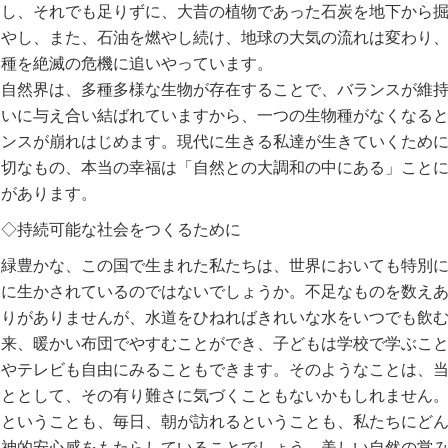
し、それでも足りずに、大昔の植物であった石炭を地下から
やし、また、石油を燃やし続け、地球の大気の流れは変わり
種を絶滅の危機に追いやっています。
自然界は、多種多様な生物が存在することで、バランスが維
いに与え合い結ばれていますから、一つの生物種がなくなる
ンスが崩れはじめます。現代に生きる私達が生きていくため
切なもの、本当の幸福は「自然との大調和の中にある」こと
があります。
◇持続可能な社会をつくるために
緑豊かな、この国で生まれた私たちは、世界においても特別
に生かされているのではないでしょうか。不足なものを数え
りがありませんが、水道をひねればきれいな水をいつでも飲
来、暖かい布団でやすむことができ、子どもは学校で学ぶこ
やテレビも自由にみることもできます。そのようなことは、
ととして、その有り難さに気づくこともないかもしれません
ということも、毎日、朝が訪れるということも、私たちにど
神的安心感をもたらしていることでしょう。美しい自然の営