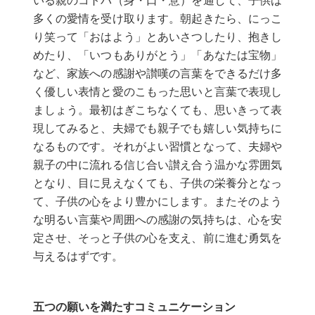
いる親のコトバ（身・口・意）を通して、子供は
多くの愛情を受け取ります。朝起きたら、にっこ
り笑って「おはよう」とあいさつしたり、抱きし
めたり、「いつもありがとう」「あなたは宝物」
など、家族への感謝や讃嘆の言葉をできるだけ多
く優しい表情と愛のこもった思いと言葉で表現し
ましょう。最初はぎこちなくても、思いきって表
現してみると、夫婦でも親子でも嬉しい気持ちに
なるものです。それがよい習慣となって、夫婦や
親子の中に流れる信じ合い讃え合う温かな雰囲気
となり、目に見えなくても、子供の栄養分となっ
て、子供の心をより豊かにします。またそのよう
な明るい言葉や周囲への感謝の気持ちは、心を安
定させ、そっと子供の心を支え、前に進む勇気を
与えるはずです。
五つの願いを満たすコミュニケーション