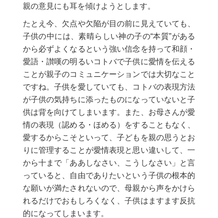
親の意見にも耳を傾けようとします。
たとえ今、欠点や欠陥が目の前に見えていても、
子供の中には、素晴らしい神の子の“本質”がある
から必ずよくなるという強い信念を持って和顔・
愛語・讃嘆の明るいコトバで子供に愛情を伝える
ことが親子のコミュニケーションでは大切なこと
ですね。子供を愛していても、コトバの表現方法
が子供の気持ちに添ったものになっていないと子
供は背を向けてしまいます。また、お母さんが愛
情の表現（認める・ほめる）をすることもなく、
愛するからこそといって、子どもを親の思うとお
りに管理することが愛情表現と思い違いして、一
から十まで「ああしなさい、こうしなさい」と言
っていると、自由でありたいという子供の根本的
な願いが満たされないので、母親から声をかけら
れるだけでおもしろくなく、子供はますます反抗
的になってしまいます。