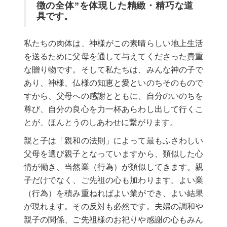
徴の全体”を体現した精緻・精巧な道
具です。
私たちの肉体は、神様がこの素晴らしい地上生活
を送るために父母を通して与えてくださった貴重
な贈り物です。そして私たちは、みんな神の子で
あり、神様、仏様の知恵と愛といのちそのもので
すから、父母への感謝とともに、自分のいのちを
尊び、自分の良心を力一杯あらわし出して行くこ
とが、ほんとうのしあわせに繋がります。
親と子は「親和の法則」によって最もふさわしい
父母を選び親子となっていますから、類似した心
情が働き、当然業（行為）が類似してきます。親
子だけでなく、ご先祖の心も加わります。よい業
（行為）を積み重ねればよい業ができ、よい結果
が現れます。その反対も必然です。夫婦の調和や
親子の関係、ご先祖様のお祀りや感謝の心もみん