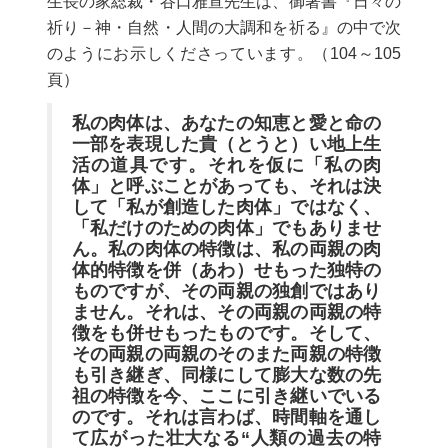
生長の家総裁・谷口雅宣先生は、御著書『日々の
祈り－神・自然・人間の大調和を祈る』の中で次
のようにお示しくださっています。（104～105
頁）
私の肉体は、あなたの知恵と愛と命の
一部を表現した貴（とうと）い地上生
活の道具です。それを仮に「私の肉
体」と呼ぶことがあっても、それは決
して「私が創造した肉体」ではなく、
「私だけのための肉体」でもありませ
ん。私の肉体の特徴は、私の両親の肉
体的特徴を併（あわ）せもった独特の
ものですが、その両親の独創ではあり
ません。それは、その両親の両親の特
徴をも併せもったものです。そして、
その両親の両親のそのまた両親の特徴
も引き継ぎ、同様にして膨大な数の先
祖の特徴を今、ここに引き継いでいる
のです。それは言わば、時間軸を通し
て広がった壮大なる“人類の過去の特