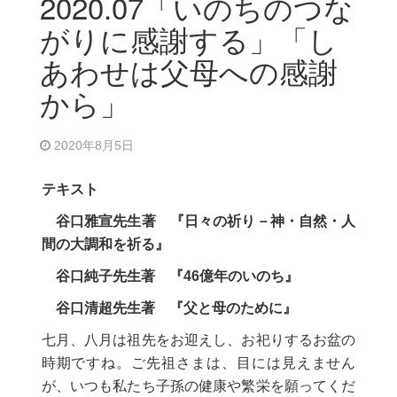
2020.07「いのちのつな
がりに感謝する」「し
あわせは父母への感謝
から」
2020年8月5日
テキスト
谷口雅宣先生著 『日々の祈り－神・自然・人
間の大調和を祈る』
谷口純子先生著 『46億年のいのち』
谷口清超先生著 『父と母のために』
七月、八月は祖先をお迎えし、お祀りするお盆の
時期ですね。ご先祖さまは、目には見えません
が、いつも私たち子孫の健康や繁栄を願ってくだ