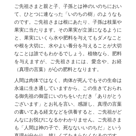
ご先祖さまと親と子、子孫とは神のいのちにおい
て、ひとつに連なった「いのちの樹」のようなも
のです。ご先祖さまは根にあたり、子孫は枝葉や
果実に当たります。その果実が立派になるように
と、果実にいくら水や肥料を与えてもダメなこと
や根を大切に、水やよい養分を与えることが大切
なことは誰でもわかるでしょう。植物なら、肥料
を与えますが、ご先祖さまには、愛念や、お経
（真理の言葉）が心の肥料となります。
人間は肉体ではなく、肉体が死んでもその生命は
永遠に生き通していますから、この生きておられ
る御先祖の御霊にいのちをいただき「ありがとう
ございます」とお礼を言い、感謝し、真理の言葉
の書いてある経文などを供養すると、ご先祖がど
んなにお悦びになるかわかりません。ご先祖さま
も「人間は神の子で、死なないいのちだ」という
真理が分かり、嬉しくてたまらなくなるのです。