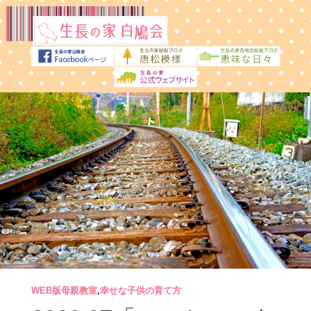
WEB版母親教室
,
幸せな子供の育て方