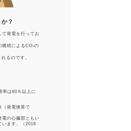
うか？
して発電を行ってお
の燃焼によるCO
の
2
されるのです。
率は80％以上に
分（発電換算で
発電の心臓部ともい
ます。（2018