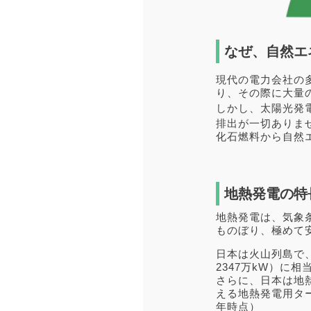
なぜ、自然エ
現代の電力会社の
り、その際に大量
しかし、太陽光発
排出が一切ありま
化石燃料から自然
地熱発電の特
地熱発電は、気象
ものぼり、極めて
日本は火山列島で
2347万kW）に
さらに、日本は地
える地熱発電用タ
年時点）