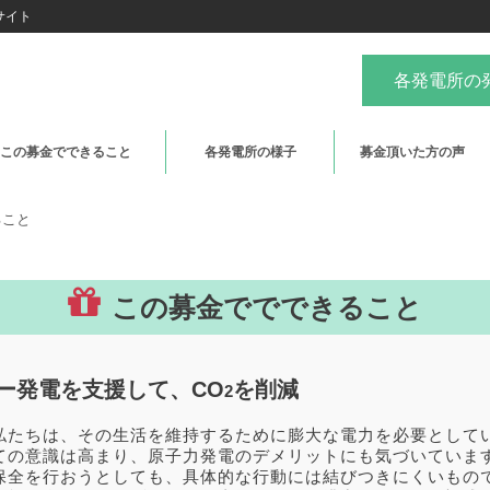
サイト
各発電所の
この募金でできること
各発電所の様子
募金頂いた方の声
ること
この募金ででできること
ー発電を支援して、CO
を削減
2
私たちは、その生活を維持するために膨大な電力を必要として
ての意識は高まり、原子力発電のデメリットにも気づいていま
保全を行おうとしても、具体的な行動には結びつきにくいもの