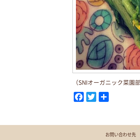
（SNIオーガニック菜園
F
T
共
a
w
有
c
it
e
te
b
r
お問い合わせ先