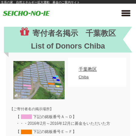
生長の家 自然エネルギー拡大運動 募金のご案内サイト
ホーム
>
寄付者名 掲示
>
一覧
寄付者名掲示 千葉教区
List of Donors Chiba
千葉教区
Chiba
【ご寄付者名の掲示場所】
【
下記の銘板番号Ａ～Ｄ】
・・・2016年2月～2016年12月に募金をいただいた方
【
下記の銘板番号Ｅ～Ｆ】