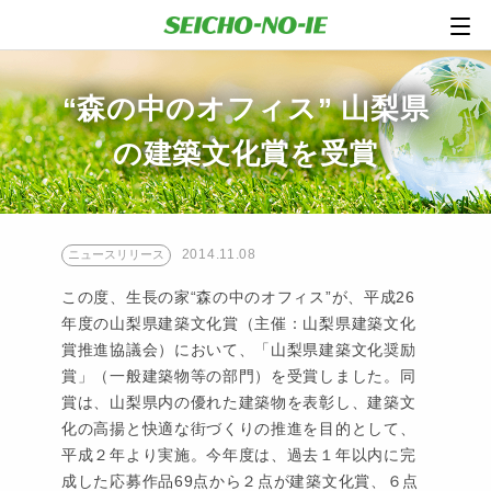
“森の中のオフィス” 山梨県
の建築文化賞を受賞
2014.11.08
ニュースリリース
この度、生長の家“森の中のオフィス”が、平成26
年度の山梨県建築文化賞（主催：山梨県建築文化
賞推進協議会）において、「山梨県建築文化奨励
賞」（一般建築物等の部門）を受賞しました。同
賞は、山梨県内の優れた建築物を表彰し、建築文
化の高揚と快適な街づくりの推進を目的として、
平成２年より実施。今年度は、過去１年以内に完
成した応募作品69点から２点が建築文化賞、６点