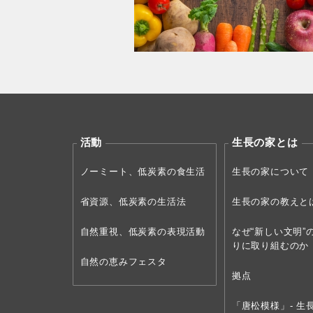
活動
生長の家とは
ノーミート、低炭素の食生活
生長の家について
省資源、低炭素の生活法
生長の家の教えと
自然重視、低炭素の表現活動
なぜ“新しい文明”
りに取り組むのか
自然の恵みフェスタ
拠点
「唐松模様」- 生