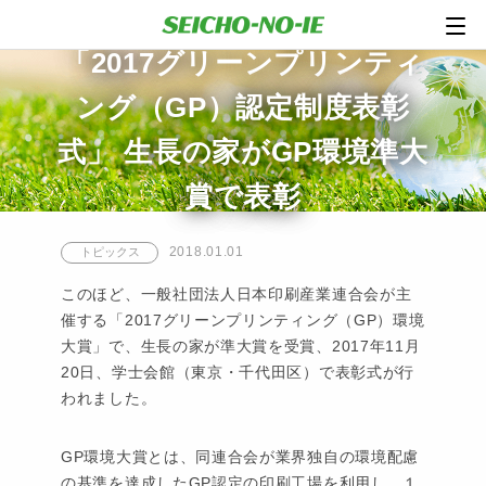
「2017グリーンプリンティ
ング（GP）認定制度表彰
式」 生長の家がGP環境準大
賞で表彰
2018.01.01
トピックス
このほど、一般社団法人日本印刷産業連合会が主
催する「2017グリーンプリンティング（GP）環境
大賞」で、生長の家が準大賞を受賞、2017年11月
20日、学士会館（東京・千代田区）で表彰式が行
われました。
GP環境大賞とは、同連合会が業界独自の環境配慮
の基準を達成したGP認定の印刷工場を利用し、１