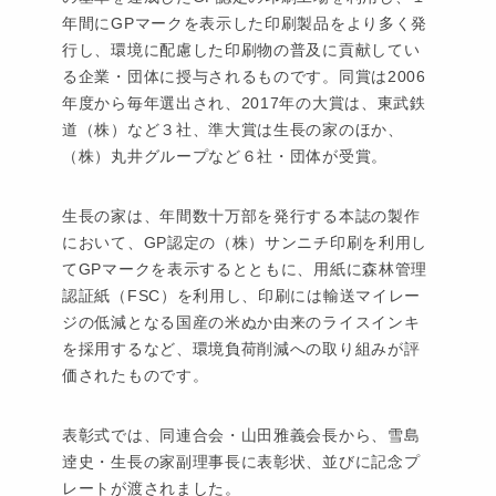
年間にGPマークを表示した印刷製品をより多く発
行し、環境に配慮した印刷物の普及に貢献してい
る企業・団体に授与されるものです。同賞は2006
年度から毎年選出され、2017年の大賞は、東武鉄
道（株）など３社、準大賞は生長の家のほか、
（株）丸井グループなど６社・団体が受賞。
生長の家は、年間数十万部を発行する本誌の製作
において、GP認定の（株）サンニチ印刷を利用し
てGPマークを表示するとともに、用紙に森林管理
認証紙（FSC）を利用し、印刷には輸送マイレー
ジの低減となる国産の米ぬか由来のライスインキ
を採用するなど、環境負荷削減への取り組みが評
価されたものです。
表彰式では、同連合会・山田雅義会長から、雪島
逹史・生長の家副理事長に表彰状、並びに記念プ
レートが渡されました。