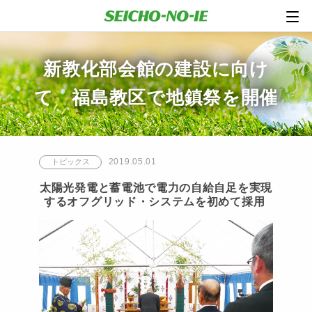
新教化部会館の建設に向け
て 福島教区で地鎮祭を開催
2019.05.01
トピックス
太陽光発電と蓄電池で電力の自給自足を実現
するオフグリッド・システムを初めて採用