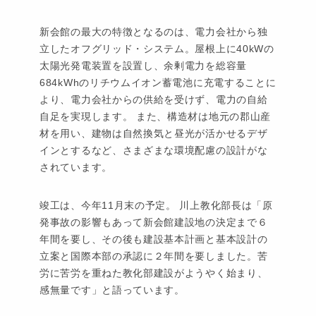
新会館の最大の特徴となるのは、電力会社から独
立したオフグリッド・システム。屋根上に40kWの
太陽光発電装置を設置し、余剰電力を総容量
684kWhのリチウムイオン蓄電池に充電することに
より、電力会社からの供給を受けず、電力の自給
自足を実現します。 また、構造材は地元の郡山産
材を用い、建物は自然換気と昼光が活かせるデザ
インとするなど、さまざまな環境配慮の設計がな
されています。
竣工は、今年11月末の予定。 川上教化部長は「原
発事故の影響もあって新会館建設地の決定まで６
年間を要し、その後も建設基本計画と基本設計の
立案と国際本部の承認に２年間を要しました。苦
労に苦労を重ねた教化部建設がようやく始まり、
感無量です」と語っています。