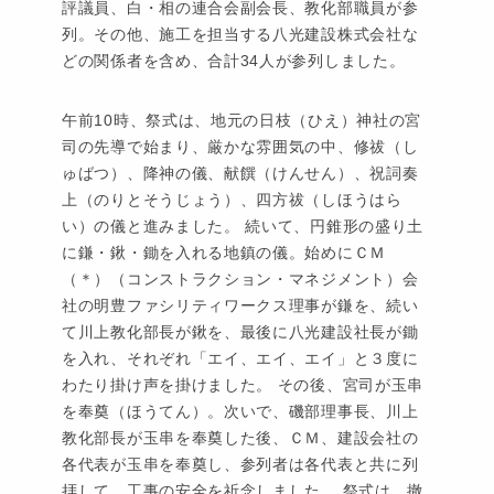
評議員、白・相の連合会副会長、教化部職員が参
列。その他、施工を担当する八光建設株式会社な
どの関係者を含め、合計34人が参列しました。
午前10時、祭式は、地元の日枝（ひえ）神社の宮
司の先導で始まり、厳かな雰囲気の中、修祓（し
ゅばつ）、降神の儀、献饌（けんせん）、祝詞奏
上（のりとそうじょう）、四方祓（しほうはら
い）の儀と進みました。 続いて、円錐形の盛り土
に鎌・鍬・鋤を入れる地鎮の儀。始めにＣＭ
（＊）（コンストラクション・マネジメント）会
社の明豊ファシリティワークス理事が鎌を、続い
て川上教化部長が鍬を、最後に八光建設社長が鋤
を入れ、それぞれ「エイ、エイ、エイ」と３度に
わたり掛け声を掛けました。 その後、宮司が玉串
を奉奠（ほうてん）。次いで、磯部理事長、川上
教化部長が玉串を奉奠した後、ＣＭ、建設会社の
各代表が玉串を奉奠し、参列者は各代表と共に列
拝して、工事の安全を祈念しました。 祭式は、撤