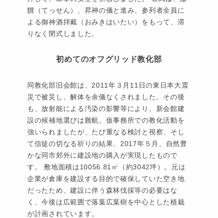
饌（てっせん）、昇神の儀と進み、参列者全員に
よる御神酒拝戴（おみきはいたい）をもって、滞
りなく閉式しました。
初めてのオフグリッド教化部
同教化部旧会館は、2011年３月11日の東日本大震
災で被災し、解体を余儀なくされました。その後
も、放射能による汚染の影響等により、新会館建
設の候補地選びは難航。仮事務所での教化活動を
強いられましたが、たび重なる検討と視察、そし
て信徒の切なる祈りの結果、2017年５月、自然豊
かな同市郊外に建設地の購入が実現したもので
す。 敷地面積は10056.81㎡（約3042坪）。元は
企業が倉庫を建設する目的で確保していた空き地
だったため、建設に伴う森林伐採等の必要はな
く、今後は広範囲で落葉広葉樹を中心とした植栽
が計画されています。