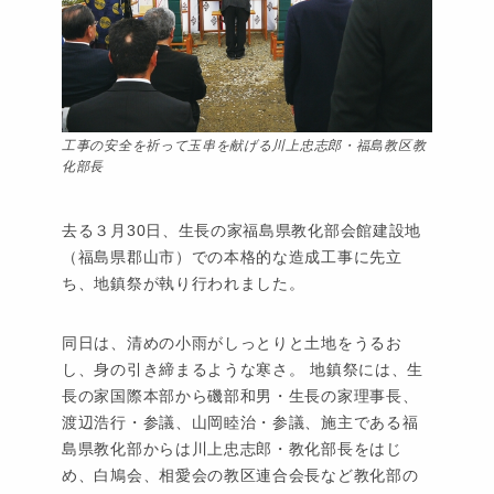
工事の安全を祈って玉串を献げる川上忠志郎・福島教区教
化部長
去る３月30日、生長の家福島県教化部会館建設地
（福島県郡山市）での本格的な造成工事に先立
ち、地鎮祭が執り行われました。
同日は、清めの小雨がしっとりと土地をうるお
し、身の引き締まるような寒さ。 地鎮祭には、生
長の家国際本部から磯部和男・生長の家理事長、
渡辺浩行・参議、山岡睦治・参議、施主である福
島県教化部からは川上忠志郎・教化部長をはじ
め、白鳩会、相愛会の教区連合会長など教化部の