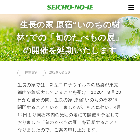
生長の家 原宿“いのちの樹
林”での「旬のたべもの展」
の開催を延期いたします
2020.03.29
行事案内
生長の家では、新型コロナウイルスの感染が東京
都内で急拡大していることを受け、2020年３月28
日から当分の間、生長の家 原宿“いのちの樹林”を
閉門することといたしましたが、それに伴い、4月
12日より同樹林内の光明の塔にて開催を予定して
おりました「旬のたべもの展」を延期することと
なりましたので、ご案内申し上げます。