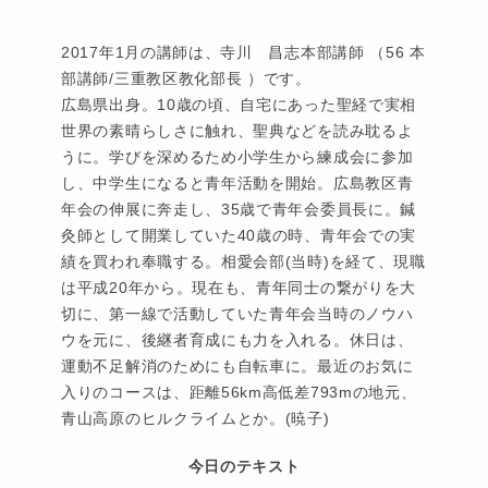
2017年1月の講師は、寺川 昌志本部講師 （56 本
部講師/三重教区教化部長 ）です。
広島県出身。10歳の頃、自宅にあった聖経で実相
世界の素晴らしさに触れ、聖典などを読み耽るよ
うに。学びを深めるため小学生から練成会に参加
し、中学生になると青年活動を開始。広島教区青
年会の伸展に奔走し、35歳で青年会委員長に。鍼
灸師として開業していた40歳の時、青年会での実
績を買われ奉職する。相愛会部(当時)を経て、現職
は平成20年から。現在も、青年同士の繋がりを大
切に、第一線で活動していた青年会当時のノウハ
ウを元に、後継者育成にも力を入れる。休日は、
運動不足解消のためにも自転車に。最近のお気に
入りのコースは、距離56km高低差793mの地元、
青山高原のヒルクライムとか。(暁子)
今日のテキスト