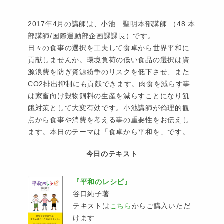
2017年4月の講師は、小池 聖明本部講師 （48 本
部講師/国際運動部企画課課長）です。
日々の食事の選択を工夫して食卓から世界平和に
貢献しませんか。環境負荷の低い食品の選択は資
源浪費を防ぎ資源紛争のリスクを低下させ、また
CO2排出抑制にも貢献できます。肉食を減らす事
は家畜向け穀物飼料の生産を減らすことになり飢
餓対策として大変有効です。小池講師が倫理的観
点から食事や消費を考える事の重要性をお伝えし
ます。本日のテーマは「食卓から平和を」です。
今日のテキスト
『平和のレシピ』
谷口純子著
テキストは
こちら
からご購入いただ
けます