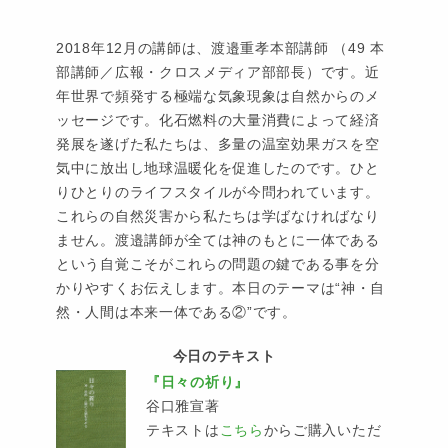
2018年12月の講師は、渡邉重孝本部講師 （49 本
部講師／広報・クロスメディア部部長）です。近
年世界で頻発する極端な気象現象は自然からのメ
ッセージです。化石燃料の大量消費によって経済
発展を遂げた私たちは、多量の温室効果ガスを空
気中に放出し地球温暖化を促進したのです。ひと
りひとりのライフスタイルが今問われています。
これらの自然災害から私たちは学ばなければなり
ません。渡邉講師が全ては神のもとに一体である
という自覚こそがこれらの問題の鍵である事を分
かりやすくお伝えします。本日のテーマは“神・自
然・人間は本来一体である②”です。
今日のテキスト
『日々の祈り』
谷口雅宣著
テキストは
こちら
からご購入いただ