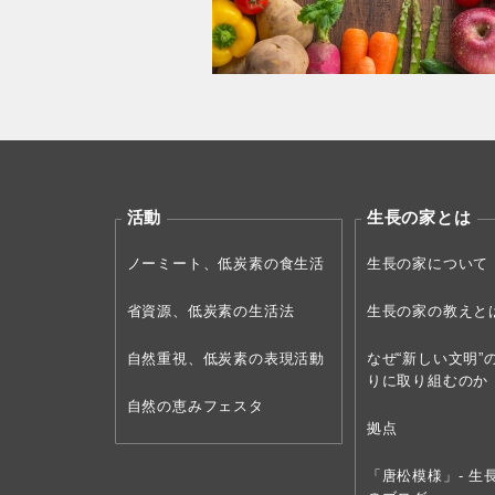
活動
生長の家とは
ノーミート、低炭素の食生活
生長の家について
省資源、低炭素の生活法
生長の家の教えと
自然重視、低炭素の表現活動
なぜ“新しい文明”
りに取り組むのか
自然の恵みフェスタ
拠点
「唐松模様」- 生