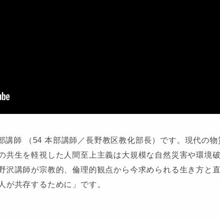
本部講師 （54 本部講師／長野教区教化部長）です。現代の
の共生を軽視した人間至上主義は大規模な自然災害や環境
野沢講師が宗教的、倫理的観点から今求められる生き方と
人が共存するために」です。