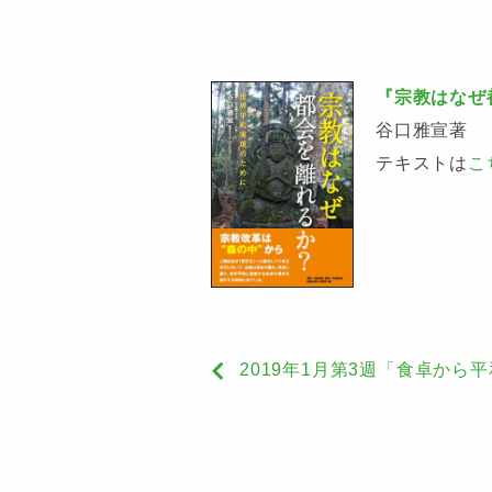
『宗教はなぜ
谷口雅宣著
テキストは
こ
2019年1月第3週「食卓から