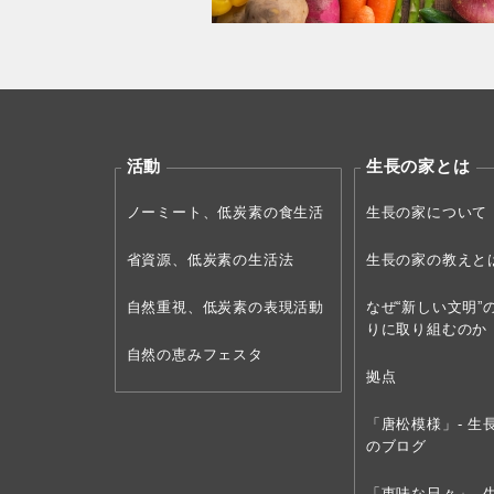
活動
生長の家とは
ノーミート、低炭素の食生活
生長の家について
省資源、低炭素の生活法
生長の家の教えと
自然重視、低炭素の表現活動
なぜ“新しい文明”
りに取り組むのか
自然の恵みフェスタ
拠点
「唐松模様」- 生
のブログ
「恵味な日々」- 