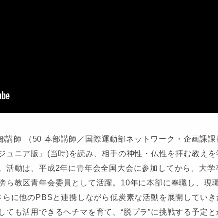
本部講師 （50 本部講師／国際運動部ネットワーク・企画課
ジュニア版』(当時)を読み、相手の神性・仏性を拝む教え
。活動は、平成2年に青年会全国大会に参加してから、大学
ら教区青年会委員として活躍。10年に本部に奉職し、現職は
さらに他のPBSと連携しながら低炭素な活動を展開してい
しても活用できるヘチマを育て、“脱プラ”に挑戦する予定と