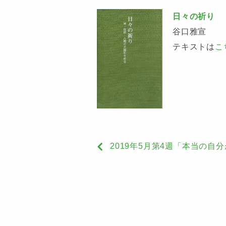
日々の祈り
谷口雅宣
テキストは
こ
2019年5月第4週「本当の自