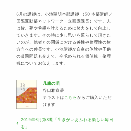
6月の講師は、小池聖明本部講師 （50 本部講師／
国際運動部ネットワーク・企画課課長）です。人
は皆、夢や希望を叶えるために努力をして向上し
ていきます。その時に少し思いを巡らして頂きた
いのが、他者との関係における善性や倫理性の横
方向への伸長です。小池講師が自身の体験や子供
の貧困問題も交えて、今求められる価値観・倫理
観についてお伝えします。
凡庸の唄
谷口雅宣著
テキストは
こちら
からご購入いただ
けます
2019年6月第3週「生きがいあふれる楽しい毎日
を」