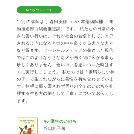
MP3ダウンロード
12月の講師は 、森田美穂 （ 57 本部講師補 ／運
動推進部白鳩会推進課）です。 私たちの日常の小
さな善い行いは、それが社会の習慣としてシェア
されるようになると世の中を良くする大きな力と
なり得ます。ソーシャルメディアの発達した現代
ではこのような小さな灯火が瞬く間に広がる事も
珍しくありません。善い行いを思いついた時はす
ぐに実行しましょう。 私たちは皆「素晴らしい神
の子」で生まれながらに善性を持ち合わせていま
す。欲望に振り回されず周りの全てのいのちを礼
拝する生き方の例として「食」についてお伝えし
ます。
46 億年のいのち
谷口純子著