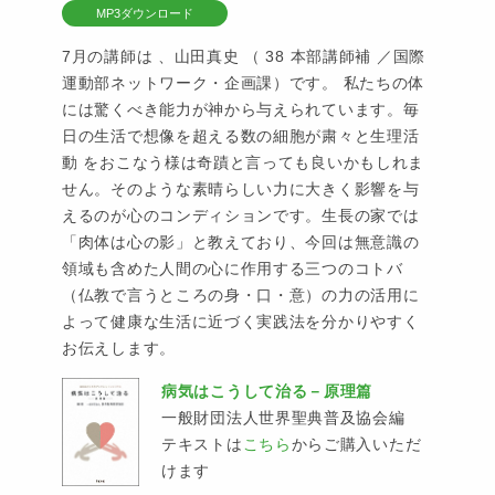
MP3ダウンロード
7月の講師は 、山田真史 （ 38 本部講師補 ／国際
運動部ネットワーク・企画課）です。 私たちの体
には驚くべき能力が神から与えられています。毎
日の生活で想像を超える数の細胞が粛々と生理活
動 をおこなう様は奇蹟と言っても良いかもしれま
せん。そのような素晴らしい力に大きく影響を与
えるのが心のコンディションです。生長の家では
「肉体は心の影」と教えており、今回は無意識の
領域も含めた人間の心に作用する三つのコトバ
（仏教で言うところの身・口・意）の力の活用に
よって健康な生活に近づく実践法を分かりやすく
お伝えします。
病気はこうして治る－原理篇
一般財団法人世界聖典普及協会編
テキストは
こちら
からご購入いただ
けます