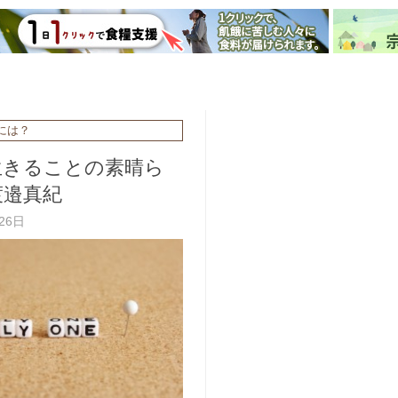
には？
生きることの素晴ら
渡邉真紀
月26日