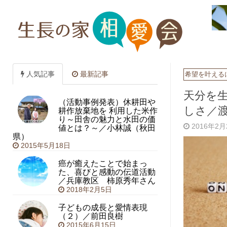
人気記事
最新記事
希望を叶える
天分を
（活動事例発表）休耕田や
しさ／
耕作放棄地を 利用した米作
り～田舎の魅力と水田の価
値とは？～／小林誠（秋田
2016年2
県）
2015年5月18日
癌が癒えたことで始まっ
た、喜びと感動の伝道活動
／兵庫教区 柿原秀年さん
2018年2月5日
子どもの成長と愛情表現
（２）／前田良樹
2015年6月15日