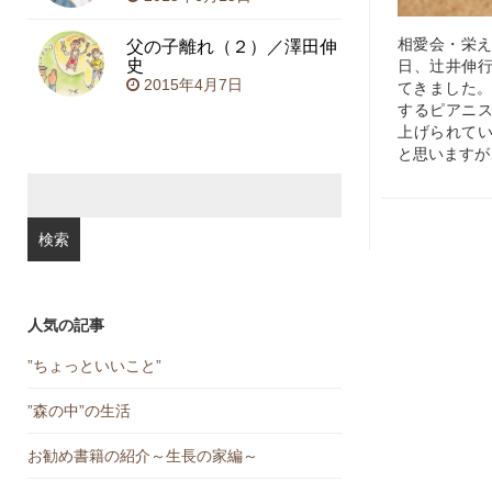
父の子離れ（２）／澤田伸
相愛会・栄え
史
日、辻井伸
2015年4月7日
てきました。
するピアニ
上げられて
と思います
検
索:
人気の記事
”ちょっといいこと”
”森の中”の生活
お勧め書籍の紹介～生長の家編～