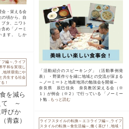
愛会・栄える会
生の頃から、自
、ブタ、ニワト
を含め「ノーミ
います。 しか
イフ編～
,
ライフ
界平和を実現し
「活動紹介のスピーキング」（活動事例発
！
,
地球環境にや
表） ・野菜作りを縁に地域との交流が深まる
と共生する社会
～ノーミートと地産地消の勉強会を開催～
する！
奈良県 辰巳佳央 奈良教区栄える会（※
肉食を減ら
１）が例会（※２）で行っている 「ノーミー
ト勉
..もっと読む
えて ～
に呼びか
三（青森）
ライフスタイルの転換～エコライフ編～
,
ライフ
スタイルの転換～食生活編～
,
働く喜び！
,
地域・