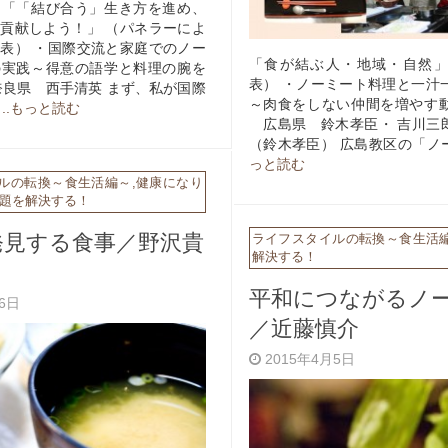
ム「「結び合う」生き方を進め、
貢献しよう！」 （パネラーによ
表） ・国際交流と家庭でのノー
「食が結ぶ人・地域・自然
の実践～得意の語学と料理の腕を
表） ・ノーミート料理と一汁
良県 西手清英 まず、私が国際
～肉食をしない仲間を増やす
動
..もっと読む
広島県 鈴木孝臣・ 吉川三
（鈴木孝臣） 広島教区の「ノ
っと読む
ルの転換～食生活編～
,
健康になり
題を解決する！
発見する食事／野沢貴
ライフスタイルの転換～食生活
解決する！
平和につながるノ
月6日
／近藤慎介
2015年4月5日