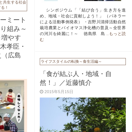
と共生する社会
する！
シンポジウム「「結び合う」生き方を進
め、地域・社会に貢献しよう！」 （パネラー
ノーミート
による活動事例発表） ・吉野川清掃活動自然
取り組み～
栽培農業とバイオマス浄化槽の普及～全世界
の河川を綺麗に！～ 徳島県 島
..もっと読
を増やす
む
木孝臣・
之（広島
ライフスタイルの転換～食生活編～
「食が結ぶ人・地域・自
然！」／近藤慎介
2015年5月15日