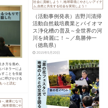
社会に貢献しよう！
,
地球環境にやさしいアイテ
ム
,
自然と共生する社会を実現しよう！
（活動事例発表）吉野川清掃
活動自然栽培農業とバイオマ
ス浄化槽の普及～全世界の河
川を綺麗に！～／島勝伸一
（徳島県）
2015年5月20日
生き方を進め、
（パネラーによ
らすことを生徒
心に呼びかける
.もっと読む
編～
,
健康になり
！
,
地球環境にや