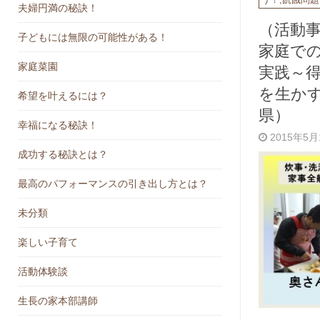
夫婦円満の秘訣！
（活動
子どもには無限の可能性がある！
家庭で
実践～
家庭菜園
を生か
希望を叶えるには？
県）
幸福になる秘訣！
2015年5
成功する秘訣とは？
最高のパフォーマンスの引き出し方とは？
未分類
楽しい子育て
活動体験談
生長の家本部講師