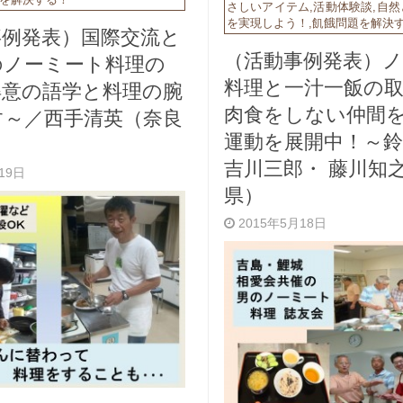
さしいアイテム
,
活動体験談
,
自然
を実現しよう！
,
飢餓問題を解決
事例発表）国際交流と
（活動事例発表）
のノーミート料理の
料理と一汁一飯の
得意の語学と料理の腕
肉食をしない仲間
す～／西手清英（奈良
運動を展開中！～鈴
吉川三郎・ 藤川知
月19日
県）
2015年5月18日