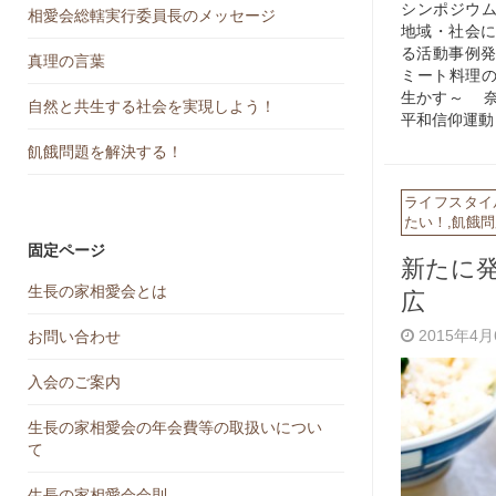
シンポジウ
相愛会総轄実行委員長のメッセージ
地域・社会に
る活動事例発
真理の言葉
ミート料理
生かす～ 奈
自然と共生する社会を実現しよう！
平和信仰運
飢餓問題を解決する！
ライフスタイ
たい！
,
飢餓問
固定ページ
新たに
生長の家相愛会とは
広
2015年4
お問い合わせ
入会のご案内
生長の家相愛会の年会費等の取扱いについ
て
生長の家相愛会会則