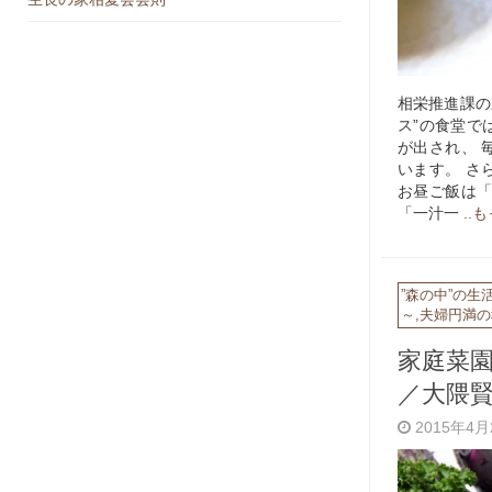
相栄推進課の
ス”の食堂で
が出され、 
います。 さ
お昼ご飯は「
「一汁一
..
”森の中”の生
～
,
夫婦円満の
家庭菜
／大隈
2015年4