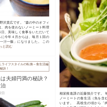
野沢貴広です。 “森の中のオフィ
は、肉を使わないノーミート料理
毎日、美味しく食事をいただいて
らに今年４月からは、毎月１回の
一汁一飯」になりました。 この
もっと読む
活
,
ライフスタイルの転換～食生活編
秘訣！
園は夫婦円満の秘訣？
賢治
月2日
相栄推進課の近藤慎介です。 
ノーミートの食生活（魚を含
います。 高校生の頃から「