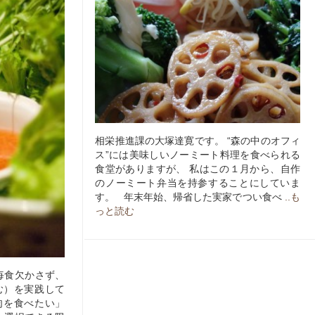
相栄推進課の大塚達寛です。 “森の中のオフィ
ス”には美味しいノーミート料理を食べられる
食堂がありますが、 私はこの１月から、自作
のノーミート弁当を持参することにしていま
す。 年末年始、帰省した実家でつい食べ
..も
っと読む
毎食欠かさず、
む）を実践して
肉を食べたい」