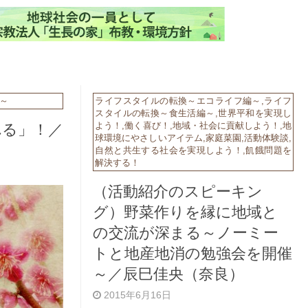
～
ライフスタイルの転換～エコライフ編～
,
ライフ
スタイルの転換～食生活編～
,
世界平和を実現し
れる」！／
よう！
,
働く喜び！
,
地域・社会に貢献しよう！
,
地
球環境にやさしいアイテム
,
家庭菜園
,
活動体験談
,
自然と共生する社会を実現しよう！
,
飢餓問題を
解決する！
（活動紹介のスピーキン
グ）野菜作りを縁に地域と
の交流が深まる～ノーミー
トと地産地消の勉強会を開催
～／辰巳佳央（奈良）
2015年6月16日