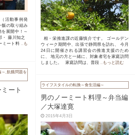
」（活動事例発
一飯の取り組み
動を展開中！～
郎・ 藤川知之
相・栄推進課の近藤慎介です。 ゴールデン
ーミート料
..も
ウィーク期間中、出張で静岡県を訪れ、 今月
24日に開催される講習会の推進支援のため
に、 地元の方と一緒に、対象者宅を家庭訪問
しました。 家庭訪問は、普段
..もっと読む
編～
,
飢餓問題を
ライフスタイルの転換～食生活編～
ーミート
男のノーミート料理～弁当編
／大塚達寛
2015年4月3日