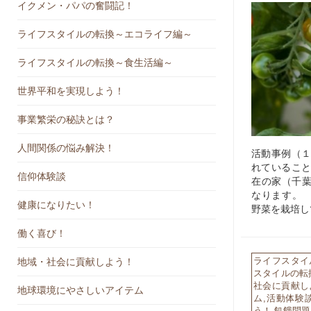
イクメン・パパの奮闘記！
ライフスタイルの転換～エコライフ編～
ライフスタイルの転換～食生活編～
世界平和を実現しよう！
事業繁栄の秘訣とは？
人間関係の悩み解決！
活動事例（１
れていること
信仰体験談
在の家（千葉
なります。
健康になりたい！
野菜を栽培し
働く喜び！
ライフスタイ
地域・社会に貢献しよう！
スタイルの転
社会に貢献し
地球環境にやさしいアイテム
ム
,
活動体験
う！
,
飢餓問題