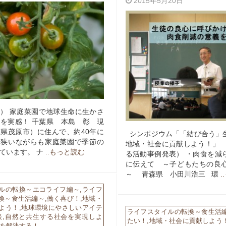
2015年5月20日
） 家庭菜園で地球生命に生かさ
を実感！ 千葉県 本島 彰 現
県茂原市）に住んで、約40年に
シンポジウム「「結び合う」
 狭いながらも家庭菜園で季節の
地域・社会に貢献しよう！」 
ています。 ナ
..もっと読む
る活動事例発表） ・肉食を減
に伝えて ～子どもたちの良
～ 青森県 小田川浩三 環
.
ルの転換～エコライフ編～
,
ライフ
換～食生活編～
,
働く喜び！
,
地域・
よう！
,
地球環境にやさしいアイテ
ライフスタイルの転換～食生活
談
,
自然と共生する社会を実現しよ
たい！
,
地域・社会に貢献しよう
を解決する！