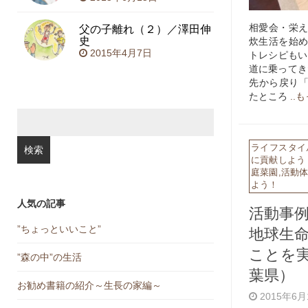
父の子離れ（２）／澤田伸
相愛会・栄え
史
炊生活を始め
2015年4月7日
トレシピもい
道に乗ってき
先から戻り
たところ
..
検
索:
ライフスタイ
に貢献しよう
庭菜園
,
活動
よう！
人気の記事
活動事
地球生
”ちょっといいこと”
ことを
”森の中”の生活
葉県）
お勧め書籍の紹介～生長の家編～
2015年6