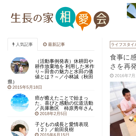
人気記事
最新記事
ライフスタイ
食事に
（活動事例発表）休耕田や
さを再
耕作放棄地を 利用した米作
り～田舎の魅力と水田の価
値とは？～／小林誠（秋田
2016年7
県）
2015年5月18日
癌が癒えたことで始まっ
た、喜びと感動の伝道活動
／兵庫教区 柿原秀年さん
2018年2月5日
子どもの成長と愛情表現
（２）／前田良樹
2015年6月15日