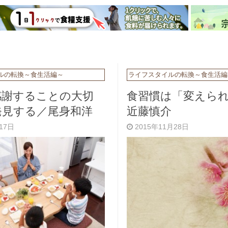
ルの転換～食生活編～
ライフスタイルの転換～食生活編
感謝することの大切
食習慣は「変えら
発見する／尾身和洋
近藤慎介
月17日
2015年11月28日