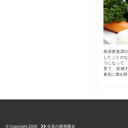
相栄推進課
したことのな
うになって、
育て、収穫
春先に畑を耕
© Copyright 2026
生長の家相愛会