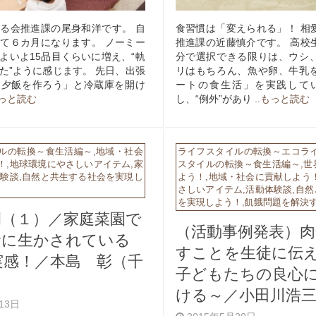
る会推進課の尾身和洋です。 自
食習慣は「変えられる」！ 相
て６カ月になります。 ノーミー
推進課の近藤慎介です。 高校
よいよ15品目くらいに増え、“軌
分で選択できる限りは、ウシ
た”ように感じます。 先日、出張
リはもちろん、魚や卵、牛乳
「夕飯を作ろう」と冷蔵庫を開け
ートの食生活」を実践して
もっと読む
し、“例外”があり
..もっと読む
ルの転換～食生活編～
,
地域・社会
ライフスタイルの転換～エコラ
！
,
地球環境にやさしいアイテム
,
家
スタイルの転換～食生活編～
,
世
体験談
,
自然と共生する社会を実現し
よう！
,
地域・社会に貢献しよう
さしいアイテム
,
活動体験談
,
自然
を実現しよう！
,
飢餓問題を解決
例（１）／家庭菜園で
（活動事例発表）
命に生かされている
すことを生徒に伝
実感！／本島 彰（千
子どもたちの良心
ける～／小田川浩
月13日