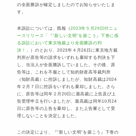
の全面勝訴が確定しましたのでお知らせいたしま
す。
本訴訟については、既報（
2023年５月29日付ニュ
ースリリース「『“新しい文明”を築こう』下巻に係
る訴訟において東京地裁より全面勝訴の判
決！」
）のとおり、2023年４月26日に東京地方裁
判所が原告等の請求をいずれも棄却する判決を下
し、当法人が全面勝訴していました。その後、原
告等は、これを不服として知的財産高等裁判所
（知財高裁）に控訴しましたが、知財高裁は2024
年２月７日に控訴をいずれも棄却しました。さら
に、原告等は同年２月20日に最高裁に上告及び上
告受理申立を行いましたが、最高裁は同年10月24
日に原告等の上告を棄却し、また上告審として受
理しないことを決定しました。
この決定により、『“新しい文明”を築こう』下巻の