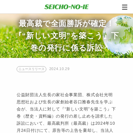
最高裁で全面勝訴が確定！
『“新しい文明”を築こう』下
巻の発行に係る訴訟
2024.10.29
ニュースリリース
公益財団法人生長の家社会事業団、株式会社光明
思想社および生長の家創始者谷口雅春先生を学ぶ
会が、当法人に対して『“新しい文明”を築こう』下
巻（歴史・資料編）の発行の差し止めを請求した
訴訟において、最高裁判所（最高裁）は2024年10
月24日付けにて、原告等の上告を棄却し、当法人