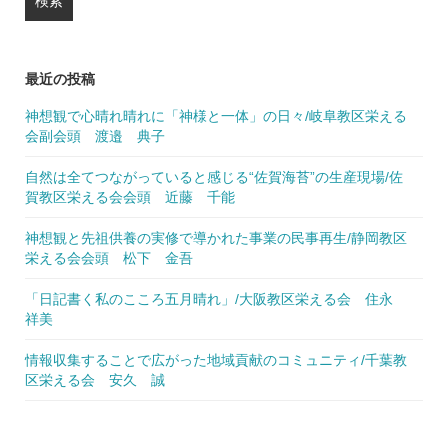
最近の投稿
神想観で心晴れ晴れに「神様と一体」の日々/岐阜教区栄える
会副会頭 渡邉 典子
自然は全てつながっていると感じる“佐賀海苔”の生産現場/佐
賀教区栄える会会頭 近藤 千能
神想観と先祖供養の実修で導かれた事業の民事再生/静岡教区
栄える会会頭 松下 金吾
「日記書く私のこころ五月晴れ」/大阪教区栄える会 住永
祥美
情報収集することで広がった地域貢献のコミュニティ/千葉教
区栄える会 安久 誠