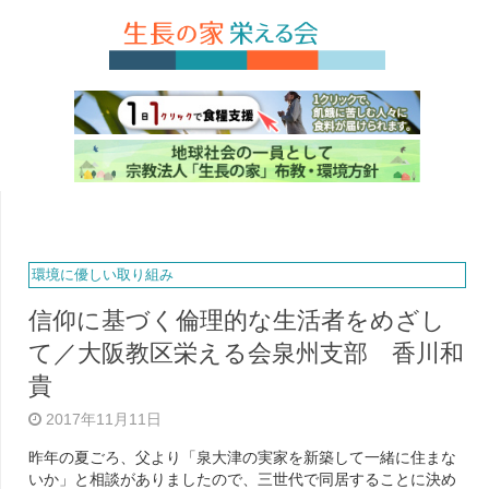
環境に優しい取り組み
信仰に基づく倫理的な生活者をめざし
て／大阪教区栄える会泉州支部 香川和
貴
2017年11月11日
昨年の夏ごろ、父より「泉大津の実家を新築して一緒に住まな
いか」と相談がありましたので、三世代で同居することに決め