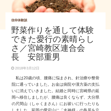
信仰体験談
野菜作りを通して体験
できた愛行の素晴らし
さ／宮崎教区連合会
長 安部重男
2018年3月12日
私は20歳の頃、腰痛に悩まされ、針治療や整骨
院に通っていました。お金は病院や漢方薬の支払
いに消えていきました。結婚と同時に宮崎県の延
岡へ移住しましたが、腰痛は良くならず、大分県
の尺間山（しゃくまさん）にお祓いに行ったりも
しました。延岡の愛宕山に「水神様」の鳥居を立