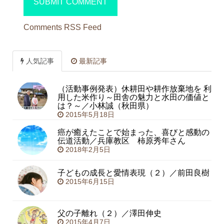
Comments RSS Feed
人気記事
最新記事
（活動事例発表）休耕田や耕作放棄地を 利
用した米作り～田舎の魅力と水田の価値と
は？～／小林誠（秋田県）
2015年5月18日
癌が癒えたことで始まった、喜びと感動の
伝道活動／兵庫教区 柿原秀年さん
2018年2月5日
子どもの成長と愛情表現（２）／前田良樹
2015年6月15日
父の子離れ（２）／澤田伸史
2015年4月7日