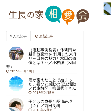
人気記事
最新記事
（活動事例発表）休耕田や
耕作放棄地を 利用した米作
り～田舎の魅力と水田の価
値とは？～／小林誠（秋田
県）
2015年5月18日
癌が癒えたことで始まっ
た、喜びと感動の伝道活動
／兵庫教区 柿原秀年さん
2018年2月5日
子どもの成長と愛情表現
（２）／前田良樹
2015年6月15日