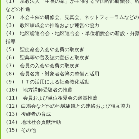
(1) 宗教法人「生長の家」が主催する全国幹部研鑽会、
などの推進
(2) 本会主催の研修会、見真会、ネットフォーラムなど
(3) 教区練成会の推進および運営の協力
(4) 地区総連合会・地区連合会・単位相愛会の新設・分
指導
(5) 聖使命会入会や会費の取次ぎ
(6) 聖典等や普及誌の宣伝と取次ぎ
(7) 会員の入会や会費の取次ぎ
(8) 会員名簿・対象者名簿の整備と活用
(9) ＩＴの活用による社会教化活動
(10) 地方講師受験者の推薦
(11) 会員および単位相愛会の褒賞推薦
(12) 白鳩会など他の地域組織との連絡および相互協力
(13) 後継者の育成
(14) 地球社会貢献活動
(15) その他