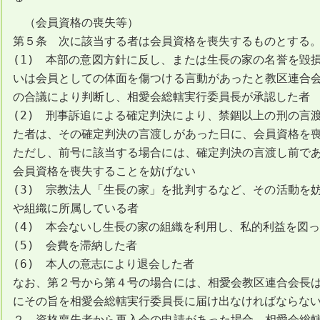
（会員資格の喪失等）
第５条 次に該当する者は会員資格を喪失するものとする
(1) 本部の意図方針に反し、または生長の家の名誉を毀
いは会員としての体面を傷つける言動があったと教区連合
の合議により判断し、相愛会総轄実行委員長が承認した者
(2) 刑事訴追による確定判決により、禁錮以上の刑の言
た者は、その確定判決の言渡しがあった日に、会員資格を
ただし、前号に該当する場合には、確定判決の言渡し前で
会員資格を喪失することを妨げない
(3) 宗教法人「生長の家」を批判するなど、その活動を
や組織に所属している者
(4) 本会ないし生長の家の組織を利用し、私的利益を図
(5) 会費を滞納した者
(6) 本人の意志により退会した者
なお、第２号から第４号の場合には、相愛会教区連合会長
にその旨を相愛会総轄実行委員長に届け出なければならな
２ 資格喪失者から再入会の申請があった場合、相愛会総