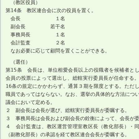
（教区役員）
第14条 教区連合会に次の役員を置く。
会長 １名
副会長 若干名
事務局長 １名
会計監査 ２名
なお必要に応じて顧問を置くことができる。
（選任）
第15条 会長は、単位相愛会長以上の役職者を候補者と
会員の投票によって選出し、総轄実行委員長が任命する
16条の規定にかかわらず、通算３期を限度とする。ただ
職員であってはならない。なお、選挙の具体的な方法につ
議会において定める。
２ 副会長は会長が選び、総轄実行委員長が委嘱する。
３ 事務局長は会長および副会長の銓衡によって、会長が
４ 会計監査は、教区運営管理室教区長（教化部長）・
（副教化部長）の承認を経て教区連合会長が委嘱する。