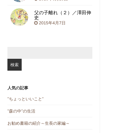
父の子離れ（２）／澤田伸
史
2015年4月7日
検
索:
人気の記事
”ちょっといいこと”
”森の中”の生活
お勧め書籍の紹介～生長の家編～