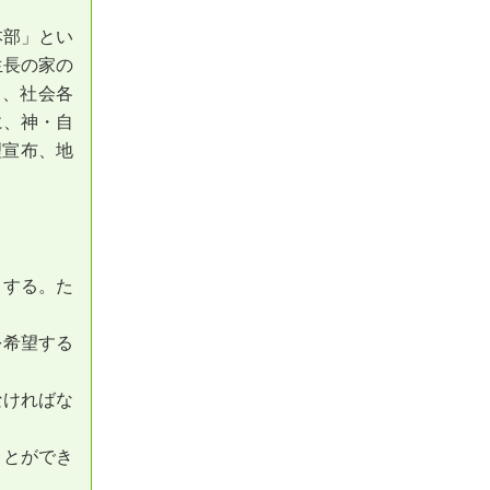
本部」とい
生長の家の
し、社会各
に、神・自
理宣布、地
。
とする。た
を希望する
なければな
ことができ