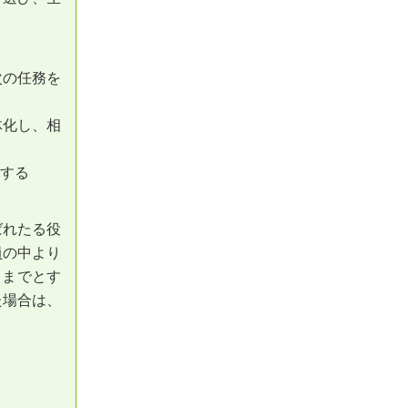
次の任務を
体化し、相
申する
ばれたる役
員の中より
日までとす
た場合は、