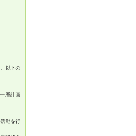
し、以下の
を一層計画
の活動を行