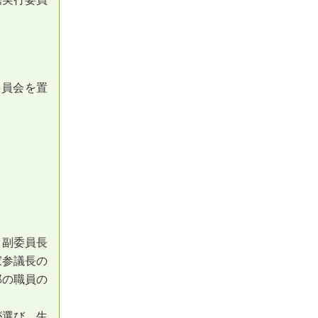
委員会を置
。
。副委員長
家参議長の
部の職員の
が選び、生