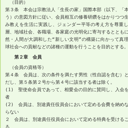
（目的）
第３条 本会は宗教法人「生長の家」国際本部（以下、「
う）の意図方針に従い、会員相互の修養研鑽をはかりつつ
み教えを生活に実践し、ジェンダー平等の考え方を尊重
層、地域社会、各職場、各家庭の光明化に寄与するととも
然・人間が大調和した“新しい文明”の構築に向かって真
球社会への貢献などの諸種の運動を行うことを目的とする
第２章 会員
（会員の資格等）
第４条 会員は、次の条件を満たす男性（性自認を含む）
だし、第５条第２号から第４号に該当する者は除く。
(1) 聖使命会員であって、相愛会の目的に賛同し、入会
者
(2) 会員は、別途責任役員会において定める会費を納め
らない
２ 会員は、別途責任役員会において定める特典を受ける
る