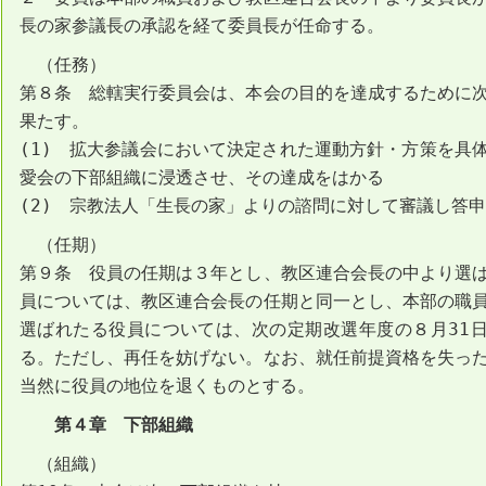
長の家参議長の承認を経て委員長が任命する。
（任務）
第８条 総轄実行委員会は、本会の目的を達成するために
果たす。
(1) 拡大参議会において決定された運動方針・方策を具
愛会の下部組織に浸透させ、その達成をはかる
(2) 宗教法人「生長の家」よりの諮問に対して審議し答
（任期）
第９条 役員の任期は３年とし、教区連合会長の中より選
員については、教区連合会長の任期と同一とし、本部の職
選ばれたる役員については、次の定期改選年度の８月31
る。ただし、再任を妨げない。なお、就任前提資格を失っ
当然に役員の地位を退くものとする。
第４章 下部組織
（組織）