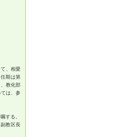
して、相愛
。任期は第
し、教化部
いては、参
委嘱する。
同副教区長