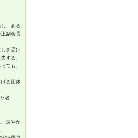
。
損し、ある
会正副会長
渡しを受け
喪失する。
あっても、
妨げる団体
った者
は、速やか
い。
轄実行委員