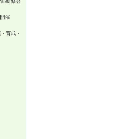
幹部研修会
の開催
蘖・育成・