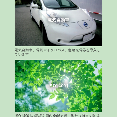
電気自動車
電気自動車、電気マイクロバス、急速充電器を導入し
ています
ISO14001
ISO14001の認証を国内全66カ所、海外３拠点で取得