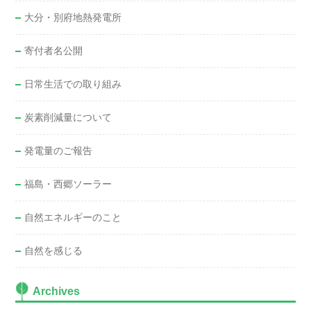
大分・別府地熱発電所
寄付者名公開
日常生活での取り組み
炭素削減量について
発電量のご報告
福島・西郷ソーラー
自然エネルギーのこと
自然を感じる
Archives