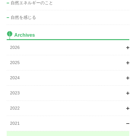
自然エネルギーのこと
自然を感じる
Archives
2026
2025
1月
2024
2月
1月
2023
3月
3月
1月
2022
4月
4月
2月
1月
2021
5月
5月
3月
4月
1月