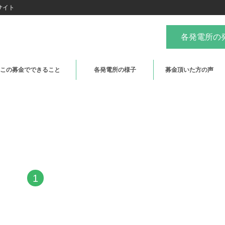
サイト
各発電所の
この募金でできること
各発電所の様子
募金頂いた方の声
1