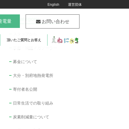
English
運営団体
Category
発電量
お問い合わせ
スタッフから
頂いたご質問とお答え
京都・城陽メガソーラー
募金について
大分・別府地熱発電所
寄付者名公開
日常生活での取り組み
炭素削減量について