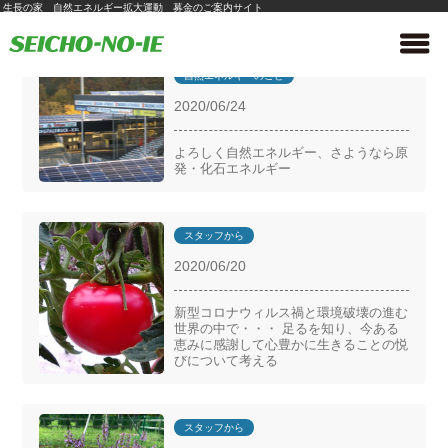
生長の家 自然エネルギー拡大運動 募金のご案内サイト
自然エネルギーのこと
2020/06/24
よろしく自然エネルギー、さようなら原
発・化石エネルギー
スタッフから
2020/06/20
新型コロナウィルス禍と環境破壊の進む
世界の中で・・・ 足るを知り、今ある
恵みに感謝して心豊かに生きることの悦
びについて考える
スタッフから