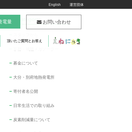
English
運営団体
Category
発電量
お問い合わせ
スタッフから
頂いたご質問とお答え
京都・城陽メガソーラー
募金について
大分・別府地熱発電所
寄付者名公開
日常生活での取り組み
炭素削減量について