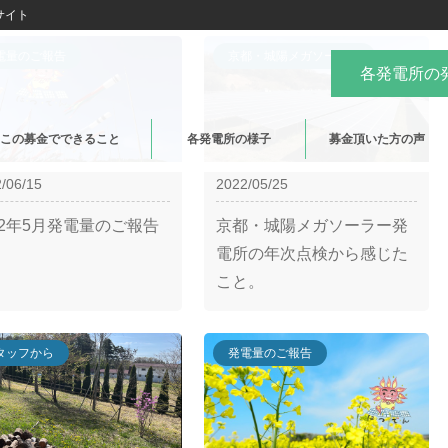
サイト
電量のご報告
京都・城陽メガソーラー
各発電所の
この募金でできること
各発電所の様子
募金頂いた方の声
/06/15
2022/05/25
22年5月発電量のご報告
京都・城陽メガソーラー発
電所の年次点検から感じた
こと。
タッフから
発電量のご報告