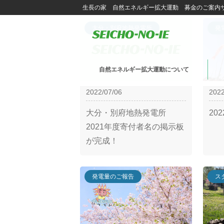
生長の家 自然エネルギー拡大運動 募金のご案内
大分・別府地熱発電所
発
自然エネルギー拡大運動について
2022/07/06
2022
大分・別府地熱発電所
20
2021年度寄付者名の掲示板
が完成！
発電量のご報告
ス