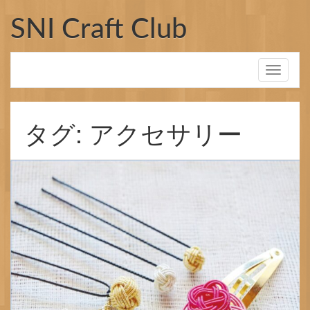
コ
ン
SNI Craft Club
テ
ン
ツ
Toggle
へ
navigati
ス
キ
ッ
タグ: アクセサリー
プ