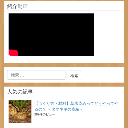
紹介動画
人気の記事
【つくり方・材料】草木染めってどうやってや
るの？ －タマネギの皮編－
289件のビュー