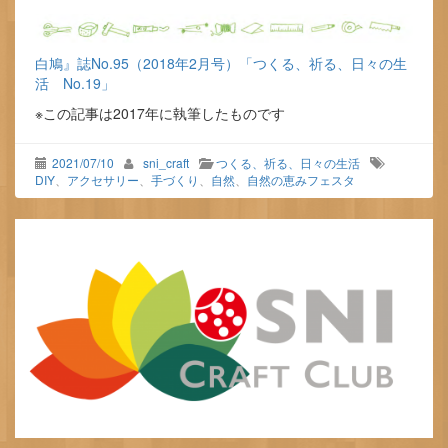
白鳩』誌No.95（2018年2月号）「つくる、祈る、日々の生
活 No.19」
※この記事は2017年に執筆したものです
2021/07/10
sni_craft
つくる、祈る、日々の生活
DIY
、
アクセサリー
、
手づくり
、
自然
、
自然の恵みフェスタ