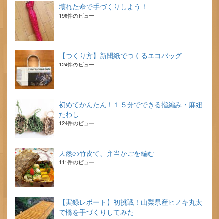
壊れた傘で手づくりしよう！
196件のビュー
【つくり方】新聞紙でつくるエコバッグ
124件のビュー
初めてかんたん！１５分でできる指編み・麻紐
たわし
124件のビュー
天然の竹皮で、弁当かごを編む
111件のビュー
【実録レポート】初挑戦！山梨県産ヒノキ丸太
で橋を手づくりしてみた