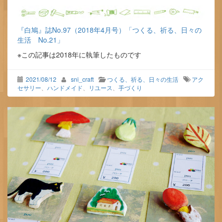
『白鳩』誌No.97（2018年4月号）「つくる、祈る、日々の
生活 No.21」
※この記事は2018年に執筆したものです
2021/08/12
sni_craft
つくる、祈る、日々の生活
アク
セサリー
、
ハンドメイド
、
リユース
、
手づくり