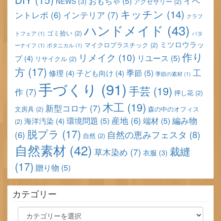
イベ
おもちゃ
(5)
NEWS
(3)
アクセサリー
(2)
キッチン
(14)
インテリア
(7)
ントレポ
(6)
クラフ
ハンドメイド
(43)
ゴミ拾い
(2)
トフェア
(1)
バタ
ミツロウラッ
マイクロプラスチック
(2)
ーナイフ
(1)
ボタニカル
(1)
作り
リメイク
(10)
リユース
(5)
プ
(4)
リサイクル
(2)
方
(17)
工
季節
(5)
修理
(4)
子ども向け
(4)
季節の素材
(1)
手づくり
(91)
手芸
(19)
作
(7)
押し花
(2)
木工
(19)
新型コロナ
(7)
文房具
(2)
森の中のオフィス
産地
(6)
編み物
環境問題
(5)
端材
(5)
海洋汚染
(4)
(2)
脱プラ
(17)
自然の恵みフェスタ
(8)
(6)
自然
(2)
自然素材
(42)
裁縫
草木染め
(7)
衣服
(3)
(17)
贈り物
(5)
カテゴリー
カ
テ