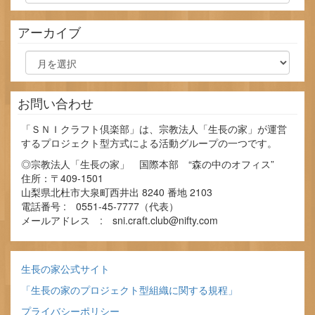
ゴ
リ
アーカイブ
ー
ア
ー
カ
イ
お問い合わせ
ブ
「ＳＮＩクラフト倶楽部」は、宗教法人「生長の家」が運営
するプロジェクト型方式による活動グループの一つです。
◎宗教法人「生長の家」 国際本部 “森の中のオフィス”
住所：〒409-1501
山梨県北杜市大泉町西井出 8240 番地 2103
電話番号 : 0551-45-7777（代表）
メールアドレス : sni.craft.club@nifty.com
生長の家公式サイト
「生長の家のプロジェクト型組織に関する規程」
プライバシーポリシー