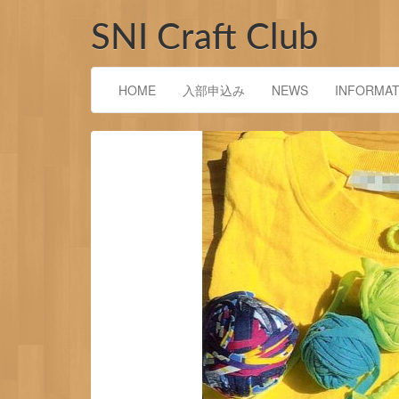
コ
ン
SNI Craft Club
テ
ン
ツ
HOME
入部申込み
NEWS
INFORMAT
へ
ス
キ
ッ
プ