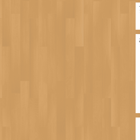
リ
ー
ア
ー
カ
イ
ブ