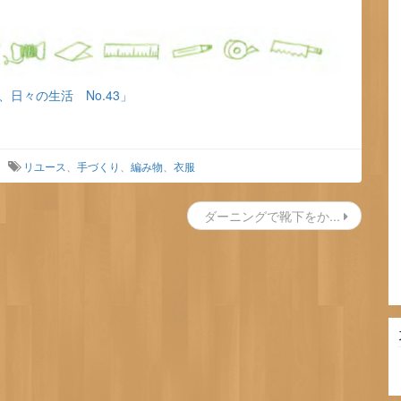
、日々の生活 No.43」
リユース
、
手づくり
、
編み物
、
衣服
ダーニングで靴下をか...
カ
テ
ゴ