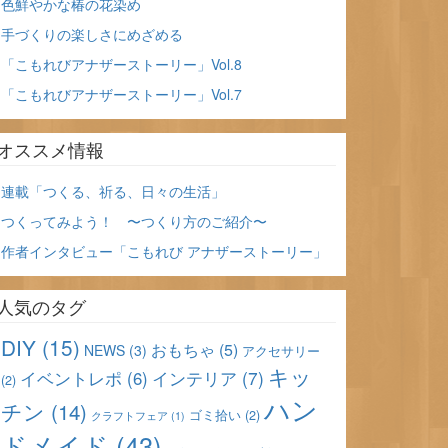
色鮮やかな椿の花染め
手づくりの楽しさにめざめる
「こもれびアナザーストーリー」Vol.8
「こもれびアナザーストーリー」Vol.7
オススメ情報
連載「つくる、祈る、日々の生活」
つくってみよう！ 〜つくり方のご紹介〜
作者インタビュー「こもれび アナザーストーリー」
人気のタグ
DIY
(15)
おもちゃ
(5)
NEWS
(3)
アクセサリー
キッ
インテリア
(7)
イベントレポ
(6)
(2)
ハン
チン
(14)
ゴミ拾い
(2)
クラフトフェア
(1)
ドメイド
(43)