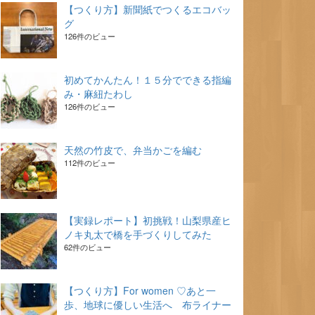
【つくり方】新聞紙でつくるエコバッ
グ
126件のビュー
初めてかんたん！１５分でできる指編
み・麻紐たわし
126件のビュー
天然の竹皮で、弁当かごを編む
112件のビュー
【実録レポート】初挑戦！山梨県産ヒ
ノキ丸太で橋を手づくりしてみた
62件のビュー
【つくり方】For women ♡あと一
歩、地球に優しい生活へ 布ライナー