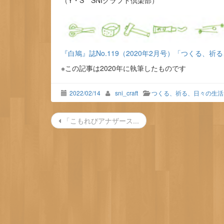
（Y・S SNIクラフト倶楽部）
『白鳩』誌No.119（2020年2月号）「つくる、祈る
※この記事は2020年に執筆したものです
2022/02/14
sni_craft
つくる、祈る、日々の生活
投
「こもれびアナザース...
稿
ナ
ビ
ゲ
ー
シ