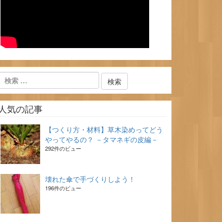
人気の記事
【つくり方・材料】草木染めってどう
やってやるの？ －タマネギの皮編－
292件のビュー
壊れた傘で手づくりしよう！
196件のビュー