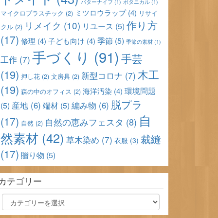
バターナイフ
(1)
ボタニカル
(1)
ミツロウラップ
(4)
マイクロプラスチック
(2)
リサイ
作り方
リメイク
(10)
リユース
(5)
クル
(2)
(17)
季節
(5)
修理
(4)
子ども向け
(4)
季節の素材
(1)
手づくり
(91)
手芸
工作
(7)
(19)
木工
新型コロナ
(7)
押し花
(2)
文房具
(2)
(19)
環境問題
海洋汚染
(4)
森の中のオフィス
(2)
脱プラ
産地
(6)
編み物
(6)
(5)
端材
(5)
自
(17)
自然の恵みフェスタ
(8)
自然
(2)
然素材
(42)
裁縫
草木染め
(7)
衣服
(3)
(17)
贈り物
(5)
カテゴリー