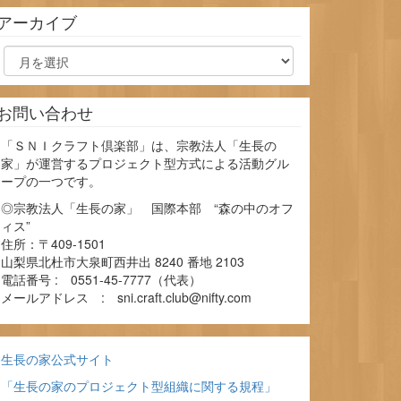
アーカイブ
お問い合わせ
「ＳＮＩクラフト倶楽部」は、宗教法人「生長の
家」が運営するプロジェクト型方式による活動グル
ープの一つです。
◎宗教法人「生長の家」 国際本部 “森の中のオフ
ィス”
住所：〒409-1501
山梨県北杜市大泉町西井出 8240 番地 2103
電話番号 : 0551-45-7777（代表）
メールアドレス : sni.craft.club@nifty.com
生長の家公式サイト
「生長の家のプロジェクト型組織に関する規程」