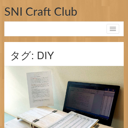
コ
ン
SNI Craft Club
テ
ン
ツ
Toggle
へ
navigati
ス
キ
ッ
タグ: DIY
プ