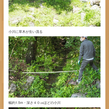
小川に草木が生い茂る
幅約1.5m・深さ４０㎝ほどの小川