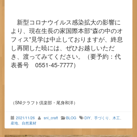
新型コロナウイルス感染拡大の影響に
より、現在生長の家国際本部”森の中のオ
フィス”見学は中止しておりますが、終息
し再開した暁には、ぜひお越しいただ
き、渡ってみてください。（要予約：代
表番号 0551-45-7777）
（SNIクラフト倶楽部・尾身和洋）
2021/11/26
sni_craft
BLOG
DIY
、
手づくり
、
木工
、
産地
、
自然素材